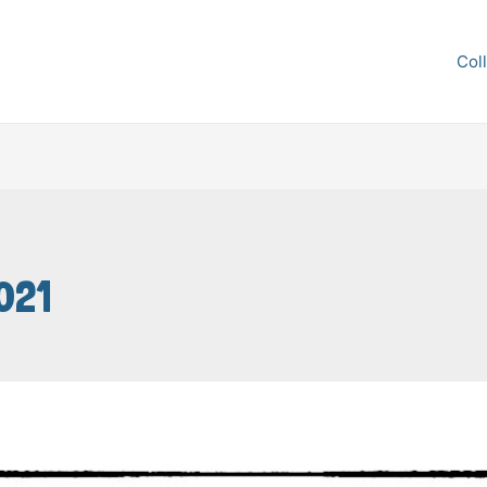
Col
021