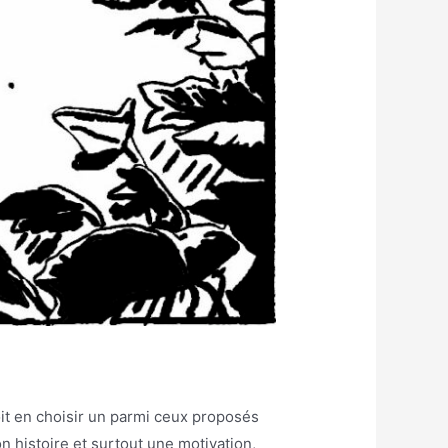
t en choisir un parmi ceux proposés
n histoire et surtout une motivation,