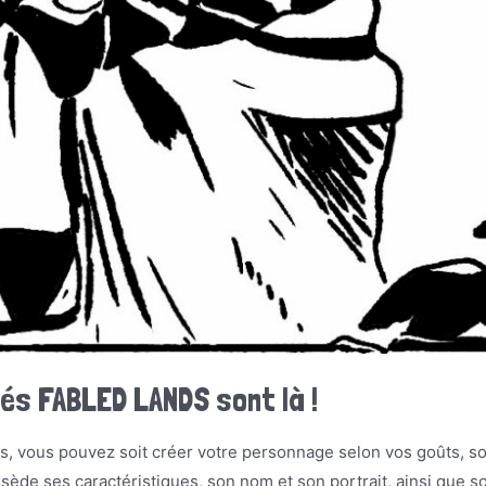
és FABLED LANDS sont là !
vous pouvez soit créer votre personnage selon vos goûts, soi
ède ses caractéristiques, son nom et son portrait, ainsi que so