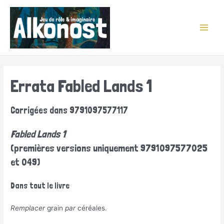
Aller
au
contenu
Main
Men
Errata Fabled Lands 1
Corrigées dans 9791097577117
Fabled Lands 1
(premières versions uniquement 9791097577025
et 049)
Dans tout le livre
Remplacer
grain
par
céréales.